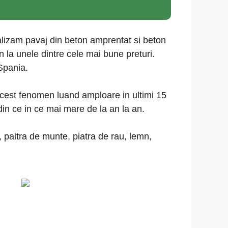
lizam pavaj din beton amprentat si beton
n la unele dintre cele mai bune preturi.
Spania.
acest fenomen luand amploare in ultimi 15
 din ce in ce mai mare de la an la an.
, paitra de munte, piatra de rau, lemn,