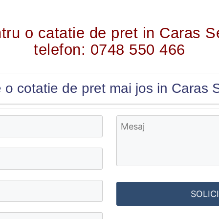
ru o catatie de pret in Caras S
telefon: 0748 550 466
o cotatie de pret mai jos in Caras 