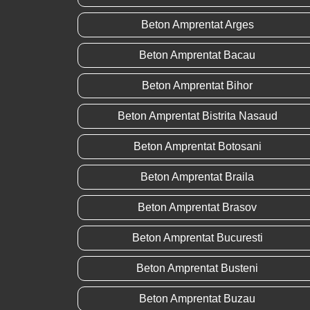
Beton Amprentat Arges
Beton Amprentat Bacau
Beton Amprentat Bihor
Beton Amprentat Bistrita Nasaud
Beton Amprentat Botosani
Beton Amprentat Braila
Beton Amprentat Brasov
Beton Amprentat Bucuresti
Beton Amprentat Busteni
Beton Amprentat Buzau