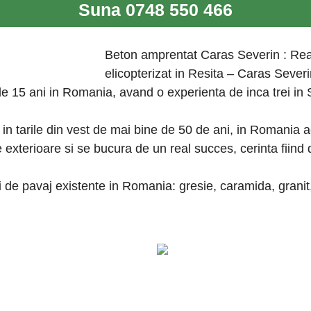
Suna 0748 550 466
Beton amprentat Caras Severin : Rea
elicopterizat in Resita – Caras Severi
e 15 ani in Romania, avand o experienta de inca trei in 
in tarile din vest de mai bine de 50 de ani, in Romania 
le exterioare si se bucura de un real succes, cerinta fiind
i de pavaj existente in Romania: gresie, caramida, granit