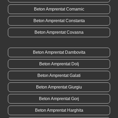
Beton Amprentat Comarnic
Beton Amprentat Constanta
Beton Amprentat Covasna
Beton Amprentat Dambovita
Beton Amprentat Dolj
Beton Amprentat Galati
Beton Amprentat Giurgiu
Beton Amprentat Gorj
Beton Amprentat Harghita