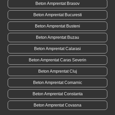
Beton Amprentat Brasov
Beton Amprentat Bucuresti
Beton Amprentat Busteni
Beton Amprentat Buzau
Beton Amprentat Calarasi
Beton Amprentat Caras Severin
Beton Amprentat Cluj
Beton Amprentat Comarnic
Beton Amprentat Constanta
Beton Amprentat Covasna