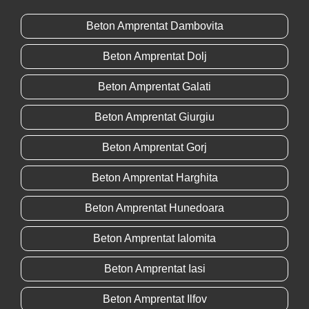
Beton Amprentat Dambovita
Beton Amprentat Dolj
Beton Amprentat Galati
Beton Amprentat Giurgiu
Beton Amprentat Gorj
Beton Amprentat Harghita
Beton Amprentat Hunedoara
Beton Amprentat Ialomita
Beton Amprentat Iasi
Beton Amprentat Ilfov