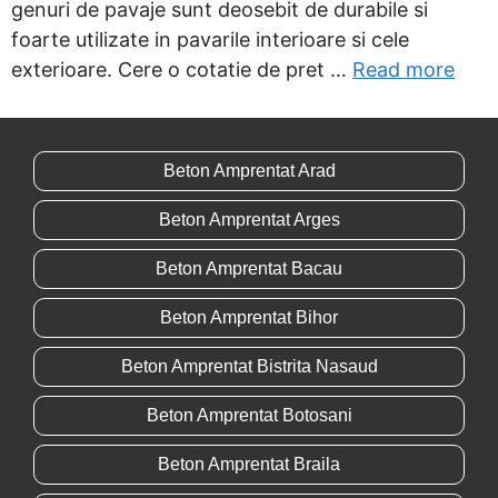
genuri de pavaje sunt deosebit de durabile si
foarte utilizate in pavarile interioare si cele
exterioare. Cere o cotatie de pret …
Read more
Beton Amprentat Arad
Beton Amprentat Arges
Beton Amprentat Bacau
Beton Amprentat Bihor
Beton Amprentat Bistrita Nasaud
Beton Amprentat Botosani
Beton Amprentat Braila