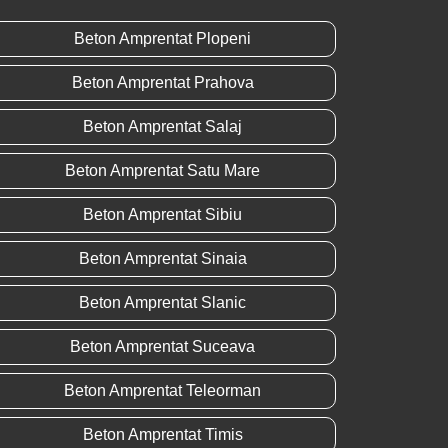
Beton Amprentat Plopeni
Beton Amprentat Prahova
Beton Amprentat Salaj
Beton Amprentat Satu Mare
Beton Amprentat Sibiu
Beton Amprentat Sinaia
Beton Amprentat Slanic
Beton Amprentat Suceava
Beton Amprentat Teleorman
Beton Amprentat Timis