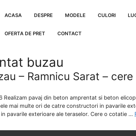
ACASA
DESPRE
MODELE
CULORI
LU
OFERTA DE PRET
CONTACT
ntat buzau
au – Ramnicu Sarat – cere o
ealizam pavaj din beton amprentat si beton elicopter
le mai multe ori de catre constructori in pavarile exter
u in pavarile exterioare ale teraselor. Cere o cotatie …