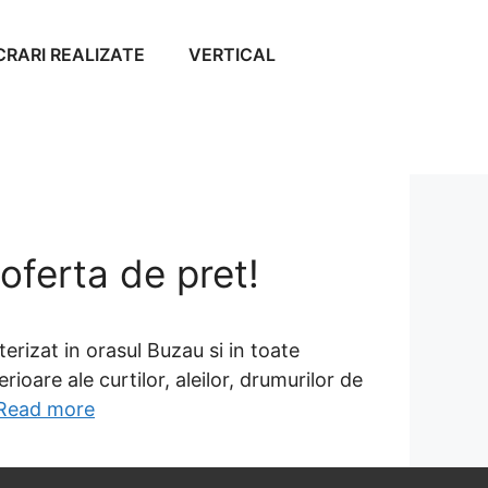
CRARI REALIZATE
VERTICAL
ferta de pret!
izat in orasul Buzau si in toate
ioare ale curtilor, aleilor, drumurilor de
Read more