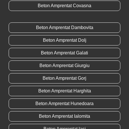
Beton Amprentat Covasna
Beton Amprentat Dambovita
Beton Amprentat Dolj
Beton Amprentat Galati
Beton Amprentat Giurgiu
Beton Amprentat Gorj
Beton Amprentat Harghita
Beton Amprentat Hunedoara
Beton Amprentat Ialomita
Beton Amprentat Iasi