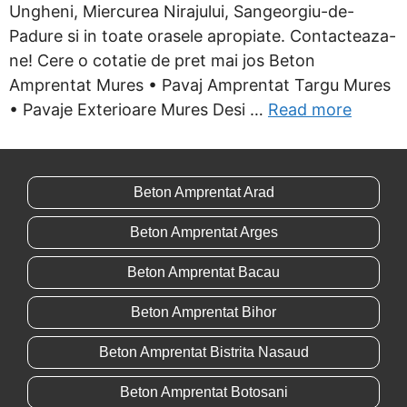
Ungheni, Miercurea Nirajului, Sangeorgiu-de-
Padure si in toate orasele apropiate. Contacteaza-
ne! Cere o cotatie de pret mai jos Beton
Amprentat Mures • Pavaj Amprentat Targu Mures
• Pavaje Exterioare Mures Desi …
Read more
Beton Amprentat Arad
Beton Amprentat Arges
Beton Amprentat Bacau
Beton Amprentat Bihor
Beton Amprentat Bistrita Nasaud
Beton Amprentat Botosani