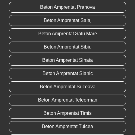
Beton Amprentat Prahova
Beton Amprentat Salaj
Beton Amprentat Satu Mare
Beton Amprentat Sibiu
Beton Amprentat Sinaia
Beton Amprentat Slanic
Beton Amprentat Suceava
Beton Amprentat Teleorman
Beton Amprentat Timis
Beton Amprentat Tulcea