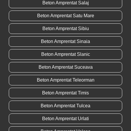
Beton Amprentat Salaj
Beton Amprentat Satu Mare
Beton Amprentat Sibiu
Beton Amprentat Sinaia
Beton Amprentat Slanic
Beton Amprentat Suceava
Beton Amprentat Teleorman
Beton Amprentat Timis
Beton Amprentat Tulcea
Beton Amprentat Urlati