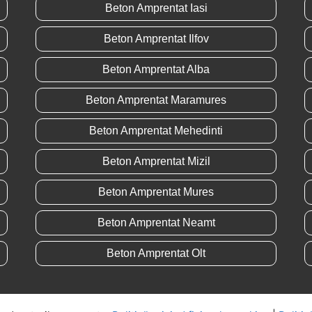
Beton Amprentat Iasi
Beton Amprentat Ilfov
Beton Amprentat Alba
Beton Amprentat Maramures
Beton Amprentat Mehedinti
Beton Amprentat Mizil
Beton Amprentat Mures
Beton Amprentat Neamt
Beton Amprentat Olt