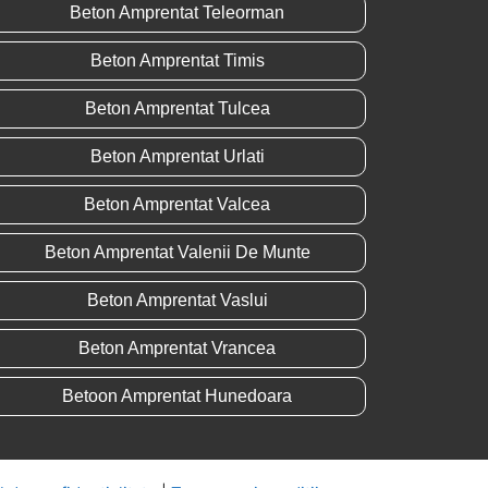
Beton Amprentat Teleorman
Beton Amprentat Timis
Beton Amprentat Tulcea
Beton Amprentat Urlati
Beton Amprentat Valcea
Beton Amprentat Valenii De Munte
Beton Amprentat Vaslui
Beton Amprentat Vrancea
Betoon Amprentat Hunedoara