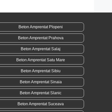
Beton Amprentat Plopeni
Beton Amprentat Prahova
Beton Amprentat Salaj
Beton Amprentat Satu Mare
Beton Amprentat Sibiu
Beton Amprentat Sinaia
Beton Amprentat Slanic
Beton Amprentat Suceava