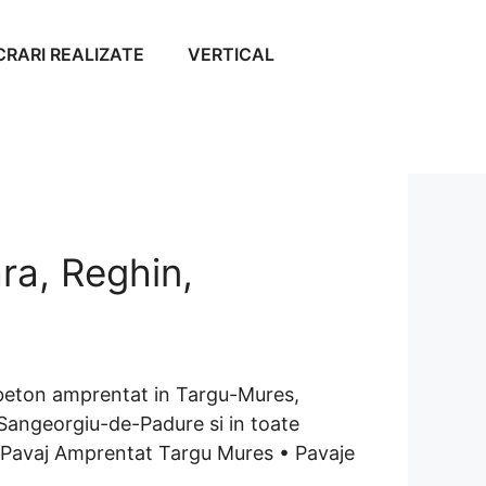
CRARI REALIZATE
VERTICAL
ra, Reghin,
beton amprentat in Targu-Mures,
 Sangeorgiu-de-Padure si in toate
• Pavaj Amprentat Targu Mures • Pavaje