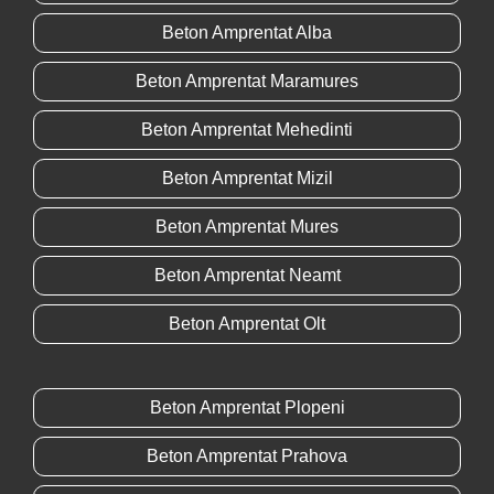
Beton Amprentat Alba
Beton Amprentat Maramures
Beton Amprentat Mehedinti
Beton Amprentat Mizil
Beton Amprentat Mures
Beton Amprentat Neamt
Beton Amprentat Olt
Beton Amprentat Plopeni
Beton Amprentat Prahova