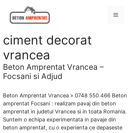
Sari
la
MENI
conținut
ciment decorat
vrancea
Beton Amprentat Vrancea –
Focsani si Adjud
Beton Amprentat Vrancea » 0748 550 466 Beton
amprentat Focsani : realizam pavaj din beton
amprentat in judetul Vrancea si in toata Romania.
Suntem o echipa experimentata in pavaje din
beton amprentat, cu o experienta ce depaseste