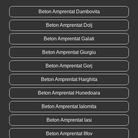
Beton Amprentat Dambovita
Beton Amprentat Dolj
Beton Amprentat Galati
Beton Amprentat Giurgiu
Beton Amprentat Gorj
Beton Amprentat Harghita
Beton Amprentat Hunedoara
Beton Amprentat Ialomita
Beton Amprentat Iasi
Beton Amprentat Ilfov