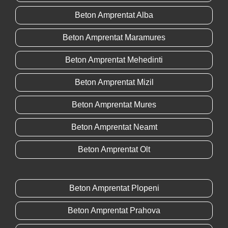
Beton Amprentat Alba
Beton Amprentat Maramures
Beton Amprentat Mehedinti
Beton Amprentat Mizil
Beton Amprentat Mures
Beton Amprentat Neamt
Beton Amprentat Olt
Beton Amprentat Plopeni
Beton Amprentat Prahova