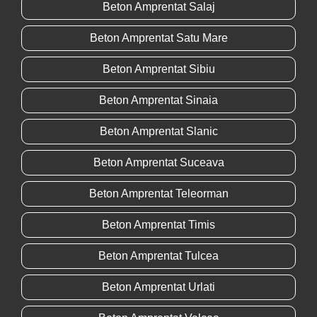
Beton Amprentat Salaj
Beton Amprentat Satu Mare
Beton Amprentat Sibiu
Beton Amprentat Sinaia
Beton Amprentat Slanic
Beton Amprentat Suceava
Beton Amprentat Teleorman
Beton Amprentat Timis
Beton Amprentat Tulcea
Beton Amprentat Urlati