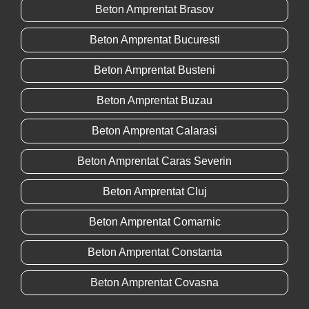
Beton Amprentat Brasov
Beton Amprentat Bucuresti
Beton Amprentat Busteni
Beton Amprentat Buzau
Beton Amprentat Calarasi
Beton Amprentat Caras Severin
Beton Amprentat Cluj
Beton Amprentat Comarnic
Beton Amprentat Constanta
Beton Amprentat Covasna