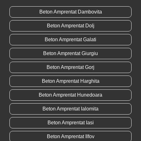
Beton Amprentat Dambovita
Beton Amprentat Dolj
Beton Amprentat Galati
Beton Amprentat Giurgiu
Beton Amprentat Gorj
Beton Amprentat Harghita
Beton Amprentat Hunedoara
Beton Amprentat Ialomita
Beton Amprentat Iasi
Beton Amprentat Ilfov