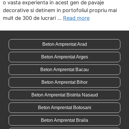
o vasta experienta in acest gen de pavaje
decorative si detinem in portofoliul propriu mai
mult de 300 de lucrari …
Read more
Beton Amprentat Arad
Beton Amprentat Arges
Beton Amprentat Bacau
Beton Amprentat Bihor
Beton Amprentat Bistrita Nasaud
Beton Amprentat Botosani
Beton Amprentat Braila