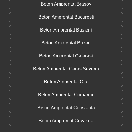
Beton Amprentat Brasov
Beton Amprentat Bucuresti
Beton Amprentat Busteni
Beton Amprentat Buzau
Beton Amprentat Calarasi
Beton Amprentat Caras Severin
Beton Amprentat Cluj
Beton Amprentat Comarnic
Beton Amprentat Constanta
Beton Amprentat Covasna