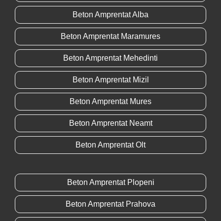
Beton Amprentat Alba
Beton Amprentat Maramures
Beton Amprentat Mehedinti
Beton Amprentat Mizil
Beton Amprentat Mures
Beton Amprentat Neamt
Beton Amprentat Olt
Beton Amprentat Plopeni
Beton Amprentat Prahova