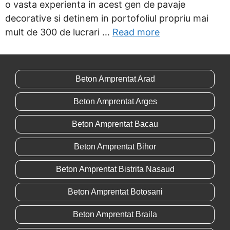
o vasta experienta in acest gen de pavaje
decorative si detinem in portofoliul propriu mai
mult de 300 de lucrari …
Read more
Beton Amprentat Arad
Beton Amprentat Arges
Beton Amprentat Bacau
Beton Amprentat Bihor
Beton Amprentat Bistrita Nasaud
Beton Amprentat Botosani
Beton Amprentat Braila