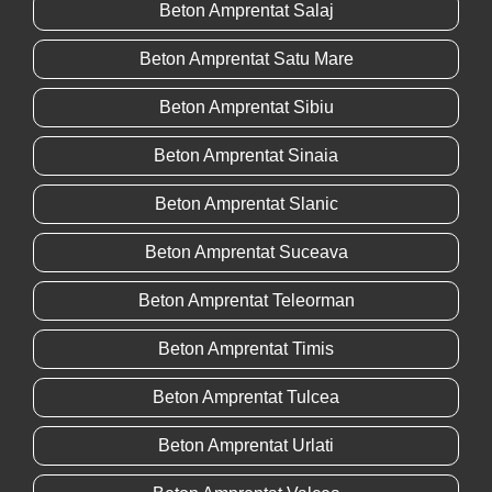
Beton Amprentat Salaj
Beton Amprentat Satu Mare
Beton Amprentat Sibiu
Beton Amprentat Sinaia
Beton Amprentat Slanic
Beton Amprentat Suceava
Beton Amprentat Teleorman
Beton Amprentat Timis
Beton Amprentat Tulcea
Beton Amprentat Urlati