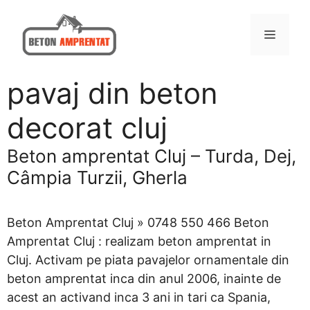
Sari
la
MENI
conținut
pavaj din beton
decorat cluj
Beton amprentat Cluj – Turda, Dej,
Câmpia Turzii, Gherla
Beton Amprentat Cluj » 0748 550 466 Beton
Amprentat Cluj : realizam beton amprentat in
Cluj. Activam pe piata pavajelor ornamentale din
beton amprentat inca din anul 2006, inainte de
acest an activand inca 3 ani in tari ca Spania,