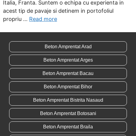
Italia, Franta. Suntem o echipa cu experienta in
acest tip de pavaje si detinem in portofoliul
propriu …
Read more
Beton Amprentat Arad
Beton Amprentat Arges
Beton Amprentat Bacau
Beton Amprentat Bihor
Beton Amprentat Bistrita Nasaud
Beton Amprentat Botosani
Beton Amprentat Braila