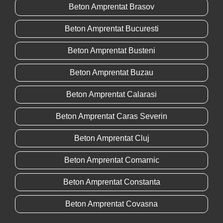
Beton Amprentat Brasov
Beton Amprentat Bucuresti
Beton Amprentat Busteni
Beton Amprentat Buzau
Beton Amprentat Calarasi
Beton Amprentat Caras Severin
Beton Amprentat Cluj
Beton Amprentat Comarnic
Beton Amprentat Constanta
Beton Amprentat Covasna