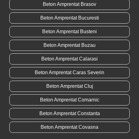
Beton Amprentat Brasov
Beton Amprentat Bucuresti
Beton Amprentat Busteni
Beton Amprentat Buzau
Beton Amprentat Calarasi
Beton Amprentat Caras Severin
Beton Amprentat Cluj
Beton Amprentat Comarnic
Beton Amprentat Constanta
Beton Amprentat Covasna